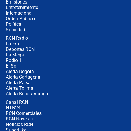
Emisiones
Entretenimiento
Internacional
Las seis de las 6 con Juan Lozano |
Orden Público
jueves 6 de agosto de 2026
Política
Sociedad
RCN Radio
Posesión de Abelardo De La Espriella
La Fm
en Cali: ¿qué pasará con los
congresistas del Pacto Histórico que
Deportes RCN
no asistirán?
La Mega
Radio 1
El Sol
Alerta Bogotá
Alerta Cartagena
Alerta Paisa
Alerta Tolima
Alerta Bucaramanga
Canal RCN
NTN24
RCN Comerciales
RCN Novelas
Noticias RCN
SuperLike