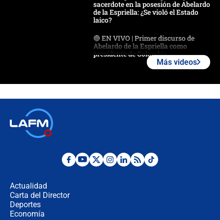
sacerdote en la posesión de Abelardo
de la Espriella: ¿Se violó el Estado
laico?
🔴 EN VIVO | Primer discurso de
Abelardo de la Espriella como
presidente de Colombia
Más videos
¿La posesión de Abelardo De la
Espriella en Cali inicia la
descentralización en Colombia? Esto
respondió el alcalde Eder
Así será la posesión de Abelardo de
la Espriella este 7 de agosto:
cronograma oficial y detalles clave
Desde dermatitis hasta infecciones:
los riesgos de usar cascos de motos
de aplicaciones de transporte
Actualidad
Carta del Director
¿Cómo comprar dólares desde el
Deportes
celular? Requisitos, pasos y
Economía
recomendaciones