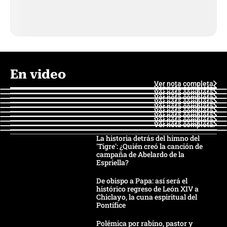
En video
Ver nota completa
Ver nota completa
Ver nota completa
Ver nota completa
Ver nota completa
Ver nota completa
Ver nota completa
Ver nota completa
Ver nota completa
Ver nota completa
La historia detrás del himno del
'Tigre': ¿Quién creó la canción de
campaña de Abelardo de la
Espriella?
De obispo a Papa: así será el
histórico regreso de León XIV a
Chiclayo, la cuna espiritual del
Pontífice
Polémica por rabino, pastor y