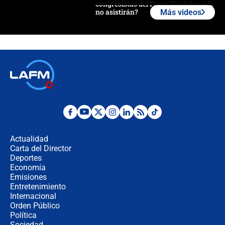
congresistas del Pacto Histórico que
no asistirán?
Más videos
Álvaro Uribe asistirá a la posesión y
crece el pulso por la elección del
contralor
🔴 EN VIVO | Noticiero La FM con
Juan Lozano - 6 de agosto de 2026
¿Por qué De la Espriella gobernará
desde Barranquilla? Experto explica
la razón
Actualidad
Carta del Director
Estratega de Abelardo de la Espriella
Deportes
revela cómo venció a la “casta
Economía
política” en campaña: “Estaba
Emisiones
completamente seguro”
Entretenimiento
Internacional
Alias ‘Calarcá’ habría pagado $60
Orden Público
millones al mes a un supuesto
Política
coronel para filtrar información del
Ejército
Sociedad