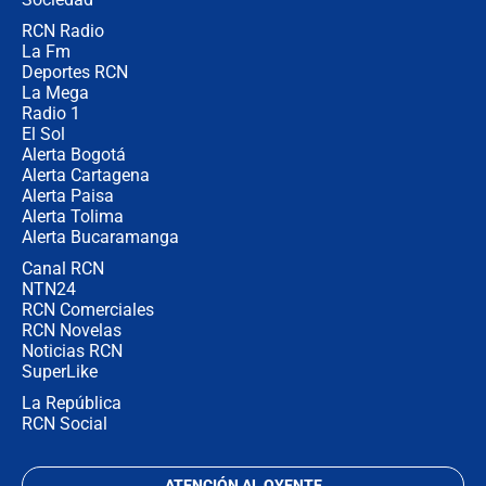
RCN Radio
Las razones para escoger al nuevo
La Fm
director de la Policía
Deportes RCN
La Mega
Radio 1
El Sol
Alerta Bogotá
Alerta Cartagena
Alerta Paisa
Alerta Tolima
Alerta Bucaramanga
Canal RCN
NTN24
RCN Comerciales
RCN Novelas
Noticias RCN
SuperLike
La República
RCN Social
ATENCIÓN AL OYENTE