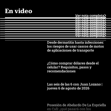
En video
Ver nota completa
Ver nota completa
Ver nota completa
Ver nota completa
Ver nota completa
Ver nota completa
Ver nota completa
Ver nota completa
Ver nota completa
Ver nota completa
Desde dermatitis hasta infecciones:
los riesgos de usar cascos de motos
de aplicaciones de transporte
¿Cómo comprar dólares desde el
celular? Requisitos, pasos y
recomendaciones
Las seis de las 6 con Juan Lozano |
jueves 6 de agosto de 2026
Posesión de Abelardo De La Espriella
en Cali: ¿qué pasará con los