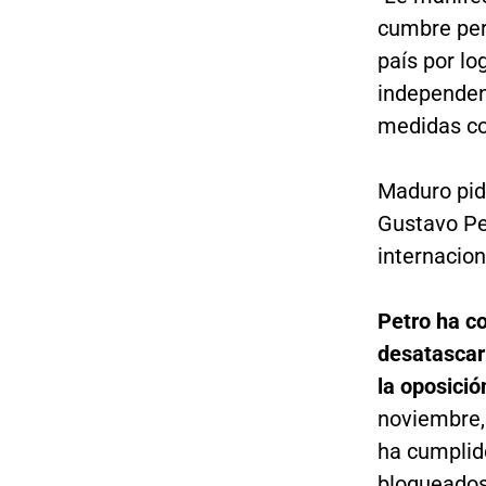
cumbre per
país por lo
independenc
medidas coe
Maduro pidi
Gustavo Pe
internacion
Petro ha c
desatascar
la oposició
noviembre,
ha cumplid
bloqueados 