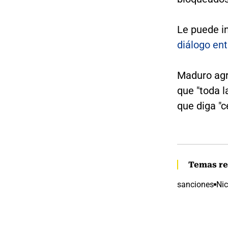
Le puede i
diálogo en
Maduro agr
que "toda l
que diga "
Temas re
sanciones
Ni