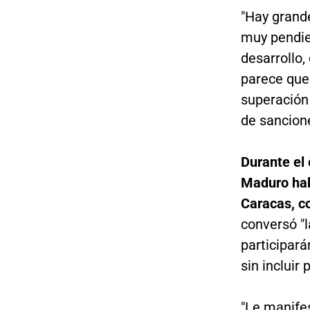
"Hay grand
muy pendie
desarrollo,
parece que
superación
de sancione
Durante el
Maduro hab
Caracas, co
conversó "
participar
sin incluir
"Le manife