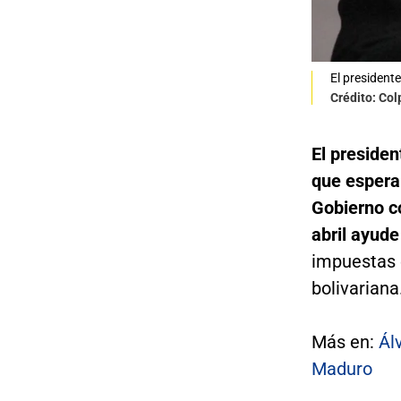
El president
Crédito: Co
El preside
que espera 
Gobierno c
abril ayude
impuestas 
bolivariana
Más en:
Ál
Maduro