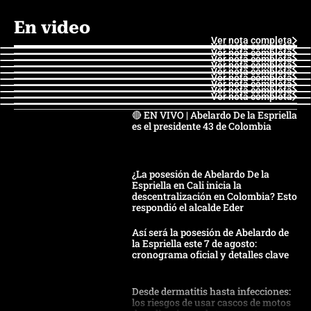
En video
Ver nota completa
Ver nota completa
Ver nota completa
Ver nota completa
Ver nota completa
Ver nota completa
Ver nota completa
Ver nota completa
Ver nota completa
Ver nota completa
🔴 EN VIVO | Abelardo De la Espriella
es el presidente 43 de Colombia
¿La posesión de Abelardo De la
Espriella en Cali inicia la
descentralización en Colombia? Esto
respondió el alcalde Eder
Así será la posesión de Abelardo de
la Espriella este 7 de agosto:
cronograma oficial y detalles clave
Desde dermatitis hasta infecciones:
los riesgos de usar cascos de motos