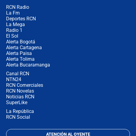
RCN Radio
¿Por qué De la Espriella gobernará
La Fm
desde Barranquilla? Experto explica
la razón
Deportes RCN
La Mega
Radio 1
El Sol
Alerta Bogotá
Alerta Cartagena
Alerta Paisa
Alerta Tolima
Alerta Bucaramanga
Canal RCN
NTN24
RCN Comerciales
RCN Novelas
Noticias RCN
SuperLike
La República
RCN Social
ATENCIÓN AL OYENTE