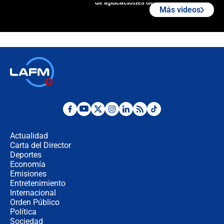
de aplicaciones de transporte
Más videos
¿Cómo comprar dólares desde el
celular? Requisitos, pasos y
recomendaciones
Las seis de las 6 con Juan Lozano |
jueves 6 de agosto de 2026
Posesión de Abelardo De La Espriella
en Cali: ¿qué pasará con los
congresistas del Pacto Histórico que
Actualidad
no asistirán?
Carta del Director
Álvaro Uribe asistirá a la posesión y
Deportes
crece el pulso por la elección del
Economía
contralor
Emisiones
Entretenimiento
Internacional
🔴 EN VIVO | Noticiero La FM con
Orden Público
Juan Lozano - 6 de agosto de 2026
Política
Sociedad