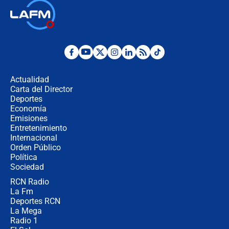
Las seis de las 6 con Juan Lozano |
jueves 6 de agosto de 2026
Posesión de Abelardo De La Espriella
en Cali: ¿qué pasará con los
congresistas del Pacto Histórico que
Actualidad
no asistirán?
Carta del Director
Álvaro Uribe asistirá a la posesión y
Deportes
crece el pulso por la elección del
Economía
contralor
Emisiones
Entretenimiento
Internacional
🔴 EN VIVO | Noticiero La FM con
Orden Público
Juan Lozano - 6 de agosto de 2026
Política
Sociedad
RCN Radio
¿Por qué De la Espriella gobernará
La Fm
desde Barranquilla? Experto explica
la razón
Deportes RCN
La Mega
Radio 1