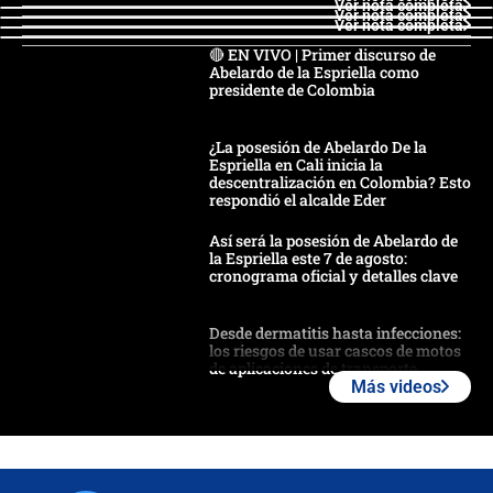
Ver nota completa
Ver nota completa
Ver nota completa
🔴 EN VIVO | Primer discurso de
Abelardo de la Espriella como
presidente de Colombia
¿La posesión de Abelardo De la
Espriella en Cali inicia la
descentralización en Colombia? Esto
respondió el alcalde Eder
Así será la posesión de Abelardo de
la Espriella este 7 de agosto:
cronograma oficial y detalles clave
Desde dermatitis hasta infecciones:
los riesgos de usar cascos de motos
de aplicaciones de transporte
Más videos
¿Cómo comprar dólares desde el
celular? Requisitos, pasos y
recomendaciones