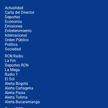
desde Barranquilla? Experto explica
la razón
Actualidad
Carta del Director
Estratega de Abelardo de la Espriella
Deportes
revela cómo venció a la “casta
Economía
política” en campaña: “Estaba
Emisiones
completamente seguro”
Entretenimiento
Internacional
Alias ‘Calarcá’ habría pagado $60
Orden Público
millones al mes a un supuesto
Política
coronel para filtrar información del
Ejército
Sociedad
RCN Radio
Las razones para escoger al nuevo
La Fm
director de la Policía
Deportes RCN
La Mega
Radio 1
El Sol
Alerta Bogotá
Alerta Cartagena
Alerta Paisa
Alerta Tolima
Alerta Bucaramanga