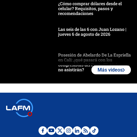
¿Cómo comprar dólares desde el
celular? Requisitos, pasos y
recomendaciones
Las seis de las 6 con Juan Lozano |
jueves 6 de agosto de 2026
Posesión de Abelardo De La Espriella
en Cali: ¿qué pasará con los
congresistas del Pacto Histórico que
no asistirán?
Más videos
Álvaro Uribe asistirá a la posesión y
crece el pulso por la elección del
contralor
🔴 EN VIVO | Noticiero La FM con
Juan Lozano - 6 de agosto de 2026
¿Por qué De la Espriella gobernará