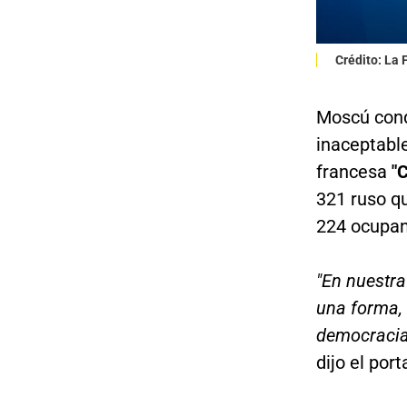
Crédito: La
Moscú cond
inaceptable
francesa
"
321 ruso q
224 ocupan
"En nuestra
una forma,
democracia 
dijo el por