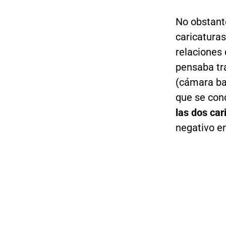
No obstante
caricaturas
relaciones 
pensaba tr
(cámara ba
que se cond
las dos car
negativo en