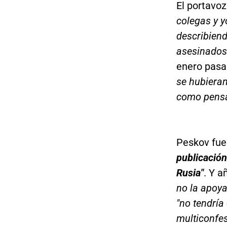
El portavo
colegas y y
describiend
asesinados 
enero pasa
se hubieran
como pensa
Peskov fue
publicación
Rusia"
. Y a
no la apoya
"no tendría
multiconfes