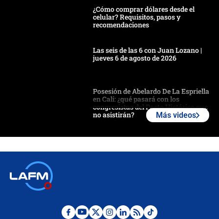
¿Cómo comprar dólares desde el
celular? Requisitos, pasos y
recomendaciones
Las seis de las 6 con Juan Lozano |
jueves 6 de agosto de 2026
Posesión de Abelardo De La Espriella
en Cali: ¿qué pasará con los
congresistas del Pacto Histórico que
no asistirán?
Más videos
Álvaro Uribe asistirá a la posesión y
crece el pulso por la elección del
contralor
🔴 EN VIVO | Noticiero La FM con
Juan Lozano - 6 de agosto de 2026
¿Por qué De la Espriella gobernará