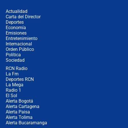
desde Barranquilla? Experto explica
la razón
Actualidad
Carta del Director
Estratega de Abelardo de la Espriella
Deportes
revela cómo venció a la “casta
Economía
política” en campaña: “Estaba
Emisiones
completamente seguro”
Entretenimiento
Internacional
Alias ‘Calarcá’ habría pagado $60
Orden Público
millones al mes a un supuesto
Política
coronel para filtrar información del
Ejército
Sociedad
RCN Radio
Las razones para escoger al nuevo
La Fm
director de la Policía
Deportes RCN
La Mega
Radio 1
El Sol
Alerta Bogotá
Alerta Cartagena
Alerta Paisa
Alerta Tolima
Alerta Bucaramanga