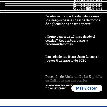
Ver nota completa
Ver nota completa
Ver nota completa
Ver nota completa
Ver nota completa
Desde dermatitis hasta infecciones:
los riesgos de usar cascos de motos
de aplicaciones de transporte
¿Cómo comprar dólares desde el
celular? Requisitos, pasos y
recomendaciones
Las seis de las 6 con Juan Lozano |
jueves 6 de agosto de 2026
Posesión de Abelardo De La Espriella
en Cali: ¿qué pasará con los
congresistas del Pacto Histórico que
no asistirán?
Más videos
Álvaro Uribe asistirá a la posesión y
crece el pulso por la elección del
contralor