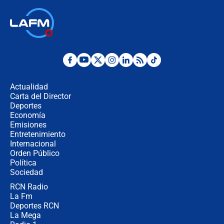
🔴 EN VIVO | Noticiero La FM con
Juan Lozano - 6 de agosto de 2026
¿Por qué De la Espriella gobernará
desde Barranquilla? Experto explica
la razón
Actualidad
Carta del Director
Estratega de Abelardo de la Espriella
Deportes
revela cómo venció a la “casta
Economía
política” en campaña: “Estaba
Emisiones
completamente seguro”
Entretenimiento
Internacional
Alias ‘Calarcá’ habría pagado $60
Orden Público
millones al mes a un supuesto
Política
coronel para filtrar información del
Ejército
Sociedad
RCN Radio
Las razones para escoger al nuevo
La Fm
director de la Policía
Deportes RCN
La Mega