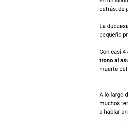
en un silló
detrás, de 
La duquesa
pequeño prí
Con casi 4
trono al a
muerte del 
A lo largo
muchos tem
a hablar an