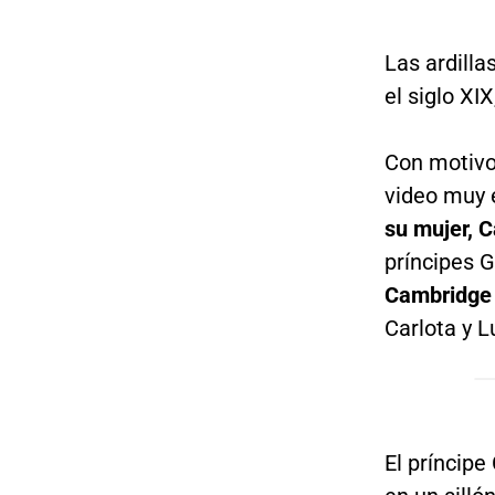
Las ardilla
el siglo XI
Con motivo 
video muy 
su mujer, C
príncipes G
Cambridge
Carlota y L
El príncipe