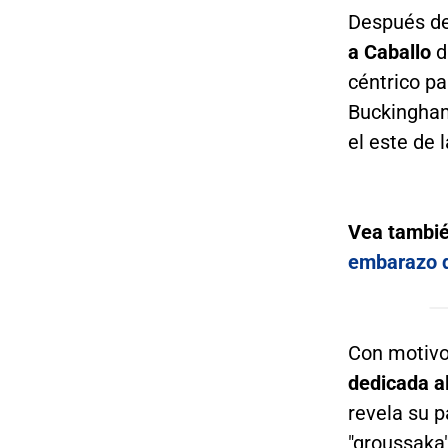
Después de
a Caballo
d
céntrico pa
Buckingham
el este de 
Vea tambi
embarazo 
Con motivo
dedicada a
revela su 
"groussaka