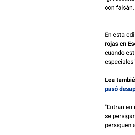
con faisán.
En esta edi
rojas en Es
cuando está
especiales"
Lea tambi
pasó desap
"Entran en 
se persigan
persiguen a