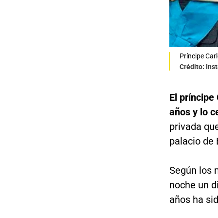
Príncipe Carl
Crédito: In
El príncipe
años y lo c
privada qu
palacio de
Según los m
noche un di
años ha sid