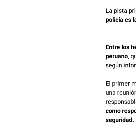
La pista pr
policía es 
Entre los 
peruano
, q
según info
El primer m
una reunión
responsabl
como respon
seguridad.