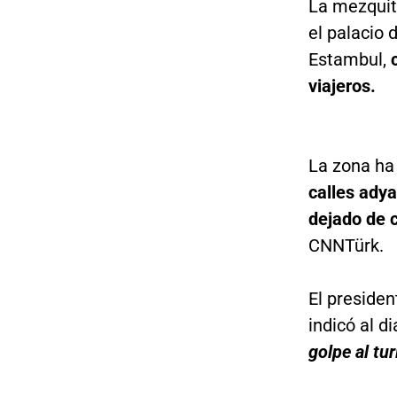
La mezquit
el palacio 
Estambul,
viajeros.
La zona ha 
calles adya
dejado de c
CNNTürk.
El preside
indicó al d
golpe al tu