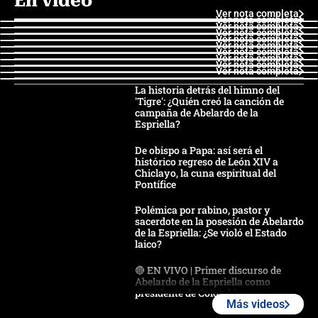
En video
Ver nota completa
Ver nota completa
Ver nota completa
Ver nota completa
Ver nota completa
Ver nota completa
Ver nota completa
Ver nota completa
Ver nota completa
Ver nota completa
La historia detrás del himno del
'Tigre': ¿Quién creó la canción de
campaña de Abelardo de la
Espriella?
De obispo a Papa: así será el
histórico regreso de León XIV a
Chiclayo, la cuna espiritual del
Pontífice
Polémica por rabino, pastor y
sacerdote en la posesión de Abelardo
de la Espriella: ¿Se violó el Estado
laico?
🔴 EN VIVO | Primer discurso de
Abelardo de la Espriella como
presidente de Colombia
Más videos