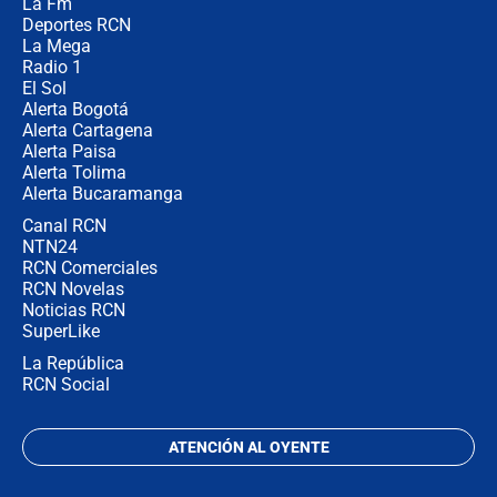
La Fm
en Cali: ¿qué pasará con los
congresistas del Pacto Histórico que
Deportes RCN
no asistirán?
La Mega
Radio 1
El Sol
Alerta Bogotá
Alerta Cartagena
Alerta Paisa
Alerta Tolima
Alerta Bucaramanga
Canal RCN
NTN24
RCN Comerciales
RCN Novelas
Noticias RCN
SuperLike
La República
RCN Social
ATENCIÓN AL OYENTE