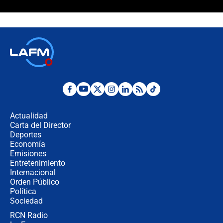
¿La posesión de Abelardo De la
Espriella en Cali inicia la
descentralización en Colombia? Esto
respondió el alcalde Eder
Así será la posesión de Abelardo de
la Espriella este 7 de agosto:
cronograma oficial y detalles clave
Desde dermatitis hasta infecciones:
los riesgos de usar cascos de motos
de aplicaciones de transporte
Actualidad
Carta del Director
¿Cómo comprar dólares desde el
Deportes
celular? Requisitos, pasos y
Economía
recomendaciones
Emisiones
Entretenimiento
Internacional
Las seis de las 6 con Juan Lozano |
Orden Público
jueves 6 de agosto de 2026
Política
Sociedad
RCN Radio
Posesión de Abelardo De La Espriella