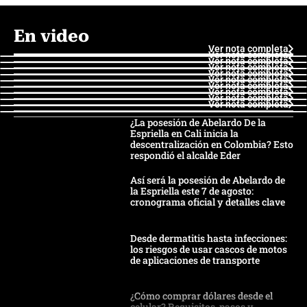
En video
Ver nota completa
Ver nota completa
Ver nota completa
Ver nota completa
Ver nota completa
Ver nota completa
Ver nota completa
Ver nota completa
Ver nota completa
Ver nota completa
¿La posesión de Abelardo De la
Espriella en Cali inicia la
descentralización en Colombia? Esto
respondió el alcalde Eder
Así será la posesión de Abelardo de
la Espriella este 7 de agosto:
cronograma oficial y detalles clave
Desde dermatitis hasta infecciones:
los riesgos de usar cascos de motos
de aplicaciones de transporte
¿Cómo comprar dólares desde el
celular? Requisitos, pasos y