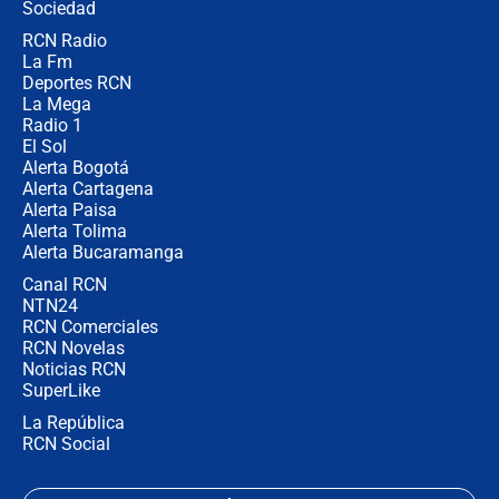
Sociedad
RCN Radio
Estratega de Abelardo de la Espriella
La Fm
revela cómo venció a la “casta
política” en campaña: “Estaba
Deportes RCN
completamente seguro”
La Mega
Radio 1
El Sol
Alerta Bogotá
Alerta Cartagena
Alerta Paisa
Alerta Tolima
Alerta Bucaramanga
Canal RCN
NTN24
RCN Comerciales
RCN Novelas
Noticias RCN
SuperLike
La República
RCN Social