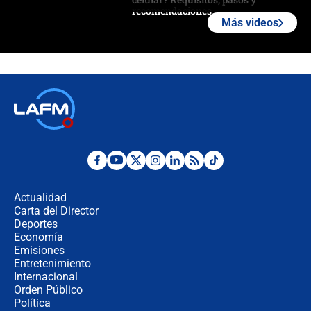
recomendaciones
Más videos
Las seis de las 6 con Juan Lozano |
jueves 6 de agosto de 2026
Posesión de Abelardo De La Espriella
en Cali: ¿qué pasará con los
congresistas del Pacto Histórico que
no asistirán?
Álvaro Uribe asistirá a la posesión y
crece el pulso por la elección del
contralor
Actualidad
Carta del Director
🔴 EN VIVO | Noticiero La FM con
Deportes
Juan Lozano - 6 de agosto de 2026
Economía
Emisiones
Entretenimiento
Internacional
¿Por qué De la Espriella gobernará
Orden Público
desde Barranquilla? Experto explica
Política
la razón