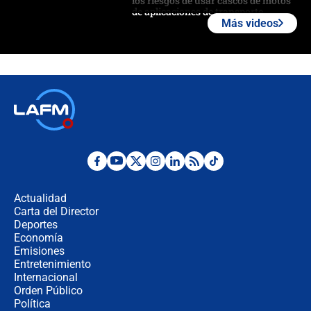
los riesgos de usar cascos de motos
de aplicaciones de transporte
Más videos
¿Cómo comprar dólares desde el
celular? Requisitos, pasos y
recomendaciones
Las seis de las 6 con Juan Lozano |
jueves 6 de agosto de 2026
Posesión de Abelardo De La Espriella
en Cali: ¿qué pasará con los
congresistas del Pacto Histórico que
Actualidad
no asistirán?
Carta del Director
Álvaro Uribe asistirá a la posesión y
Deportes
crece el pulso por la elección del
Economía
contralor
Emisiones
Entretenimiento
Internacional
🔴 EN VIVO | Noticiero La FM con
Orden Público
Juan Lozano - 6 de agosto de 2026
Política