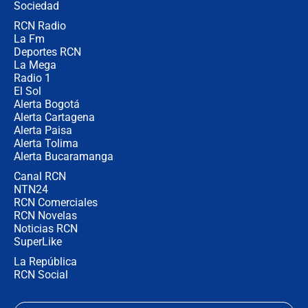
Sociedad
RCN Radio
¿Por qué De la Espriella gobernará
La Fm
desde Barranquilla? Experto explica
la razón
Deportes RCN
La Mega
Radio 1
El Sol
Alerta Bogotá
Alerta Cartagena
Alerta Paisa
Alerta Tolima
Alerta Bucaramanga
Canal RCN
NTN24
RCN Comerciales
RCN Novelas
Noticias RCN
SuperLike
La República
RCN Social