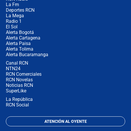
¿Por qué De la Espriella gobernará
La Fm
desde Barranquilla? Experto explica
la razón
Deportes RCN
La Mega
Radio 1
El Sol
Alerta Bogotá
Alerta Cartagena
Alerta Paisa
Alerta Tolima
Alerta Bucaramanga
Canal RCN
NTN24
RCN Comerciales
RCN Novelas
Noticias RCN
SuperLike
La República
RCN Social
ATENCIÓN AL OYENTE