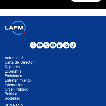
¿Cómo comprar dólares desde el
celular? Requisitos, pasos y
recomendaciones
Las seis de las 6 con Juan Lozano |
jueves 6 de agosto de 2026
Posesión de Abelardo De La Espriella
en Cali: ¿qué pasará con los
congresistas del Pacto Histórico que
Actualidad
no asistirán?
Carta del Director
Álvaro Uribe asistirá a la posesión y
Deportes
crece el pulso por la elección del
Economía
contralor
Emisiones
Entretenimiento
Internacional
🔴 EN VIVO | Noticiero La FM con
Orden Público
Juan Lozano - 6 de agosto de 2026
Política
Sociedad
RCN Radio