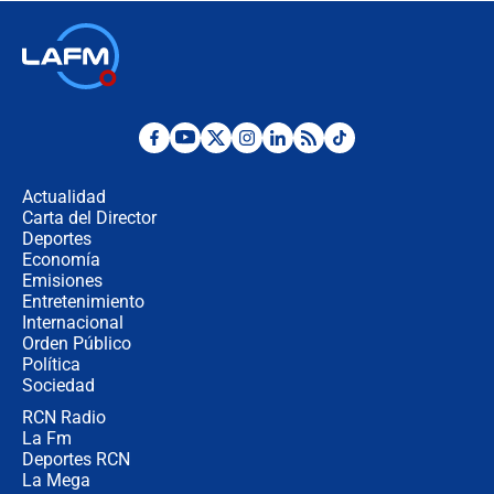
laico?
🔴 EN VIVO | Primer discurso de
Abelardo de la Espriella como
presidente de Colombia
¿La posesión de Abelardo De la
Espriella en Cali inicia la
descentralización en Colombia? Esto
Actualidad
respondió el alcalde Eder
Carta del Director
Así será la posesión de Abelardo de
Deportes
la Espriella este 7 de agosto:
Economía
cronograma oficial y detalles clave
Emisiones
Entretenimiento
Internacional
Desde dermatitis hasta infecciones:
Orden Público
los riesgos de usar cascos de motos
Política
de aplicaciones de transporte
Sociedad
RCN Radio
¿Cómo comprar dólares desde el
La Fm
celular? Requisitos, pasos y
recomendaciones
Deportes RCN
La Mega