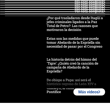
Ver nota completa
Ver nota completa
Ver nota completa
Ver nota completa
Ver nota completa
Ver nota completa
¿Por qué trasladaron desde Itagüí a
jefes criminales ligados a la Paz
Total de Petro?: Las razones que
motivaron la decisión
Estas son las medidas que puede
tomar Abelardo de la Espriella sin
necesidad de pasar por el Congreso
La historia detrás del himno del
'Tigre': ¿Quién creó la canción de
campaña de Abelardo de la
Espriella?
De obispo a Papa: así será el
histórico regreso de León XIV a
Chiclayo, la cuna espiritual del
Pontífice
Más videos
Polémica por rabino, pastor y
sacerdote en la posesión de Abelardo
de la Espriella: ¿Se violó el Estado