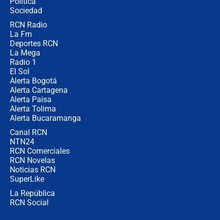
Política
donde perdió
Sociedad
RCN Radio
Las seis de las 6 con Juan Lozano |
La Fm
miércoles 5 de agosto de 2026
Deportes RCN
La Mega
Radio 1
El Sol
Alerta Bogotá
Alerta Cartagena
Alerta Paisa
Alerta Tolima
Alerta Bucaramanga
Canal RCN
NTN24
RCN Comerciales
RCN Novelas
Noticias RCN
SuperLike
La República
RCN Social