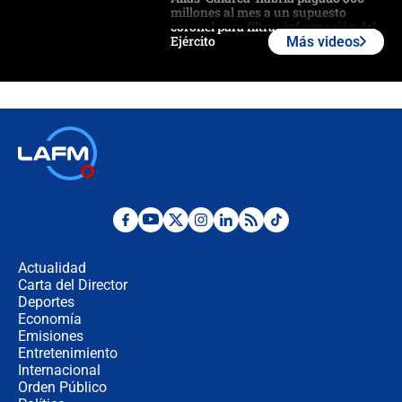
millones al mes a un supuesto
coronel para filtrar información del
Ejército
Más videos
Las razones para escoger al nuevo
director de la Policía
"Prohibir es la salida fácil": ¿Qué
futuro les espera a las cabalgatas en
Colombia?
Ministro de Defensa no descarta el
uso de la UNDMO ante posibles
disturbios durante la posesión
Actualidad
Carta del Director
"No hubo fraude ni posibilidad de
Deportes
fraude": Auditoría respondió a
Economía
señalamientos de Petro sobre
Emisiones
elección de Abelardo de La Espriella
Entretenimiento
Internacional
Tras su posesión, presidente De la
Orden Público
Espriella empieza gira por regiones