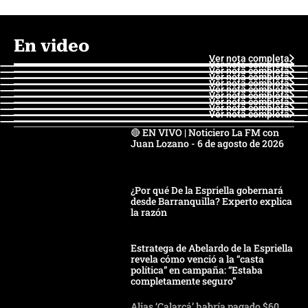
En video
Ver nota completa
Ver nota completa
Ver nota completa
Ver nota completa
Ver nota completa
Ver nota completa
Ver nota completa
Ver nota completa
Ver nota completa
Ver nota completa
🔴 EN VIVO | Noticiero La FM con
Juan Lozano - 6 de agosto de 2026
¿Por qué De la Espriella gobernará
desde Barranquilla? Experto explica
la razón
Estratega de Abelardo de la Espriella
revela cómo venció a la “casta
política” en campaña: “Estaba
completamente seguro”
Alias ‘Calarcá’ habría pagado $60