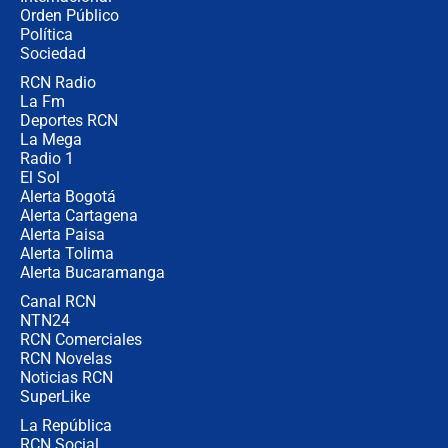
Alias ‘Calarcá’ habría pagado $60
Orden Público
millones al mes a un supuesto
Política
coronel para filtrar información del
Ejército
Sociedad
RCN Radio
Las razones para escoger al nuevo
La Fm
director de la Policía
Deportes RCN
La Mega
Radio 1
El Sol
Alerta Bogotá
Alerta Cartagena
Alerta Paisa
Alerta Tolima
Alerta Bucaramanga
Canal RCN
NTN24
RCN Comerciales
RCN Novelas
Noticias RCN
SuperLike
La República
RCN Social