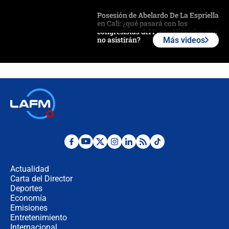
Posesión de Abelardo De La Espriella
en Cali: ¿qué pasará con los
congresistas del Pacto Histórico que
no asistirán?
Más videos
Álvaro Uribe asistirá a la posesión y
crece el pulso por la elección del
contralor
🔴 EN VIVO | Noticiero La FM con
Juan Lozano - 6 de agosto de 2026
¿Por qué De la Espriella gobernará
desde Barranquilla? Experto explica
la razón
Actualidad
Carta del Director
Estratega de Abelardo de la Espriella
Deportes
revela cómo venció a la “casta
Economía
política” en campaña: “Estaba
Emisiones
completamente seguro”
Entretenimiento
Internacional