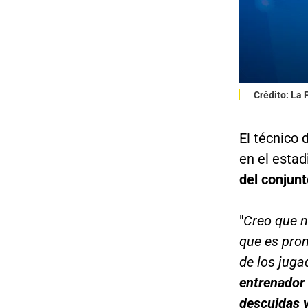
Crédito: La
El técnico 
en el estad
del conjun
"
Creo que n
que es pro
de los jug
entrenador 
descuidas y