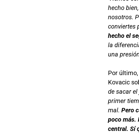
hecho bien,
nosotros. P
conviertes
hecho el s
la diferenc
una presió
Por último,
Kovacic sob
de sacar el
primer tie
mal.
Pero c
poco más. I
central. Sí