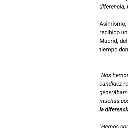
diferencia,
Asimismo, 
recibido u
Madrid, de
tiempo dom
"
Nos hemos
candidez re
generábamos
muchas cos
la diferenci
"
Hemos conc