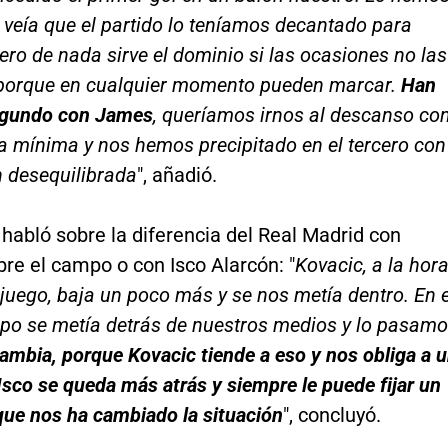
 veía que el partido lo teníamos decantado para
ero de nada sirve el dominio si las ocasiones no las
 porque en cualquier momento pueden marcar.
Han
egundo con James
, queríamos irnos al descanso co
ia mínima y nos hemos precipitado en el tercero con
n desequilibrada
", añadió.
 habló sobre la diferencia del Real Madrid con
re el campo o con Isco Alarcón: "
Kovacic, a la hor
 juego, baja un poco más y se nos metía dentro. En e
mpo se metía detrás de nuestros medios y lo pasam
ambia, porque Kovacic tiende a eso y nos obliga a 
sco se queda más atrás y siempre le puede fijar un
 que nos ha cambiado la situación
", concluyó.