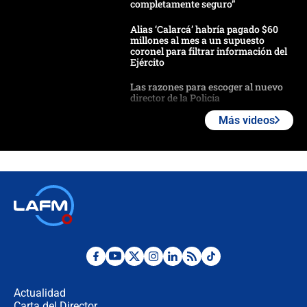
completamente seguro”
Alias ‘Calarcá’ habría pagado $60
millones al mes a un supuesto
coronel para filtrar información del
Ejército
Las razones para escoger al nuevo
director de la Policía
Más videos
"Prohibir es la salida fácil": ¿Qué
futuro les espera a las cabalgatas en
Colombia?
Ministro de Defensa no descarta el
uso de la UNDMO ante posibles
disturbios durante la posesión
"No hubo fraude ni posibilidad de
fraude": Auditoría respondió a
señalamientos de Petro sobre
Actualidad
elección de Abelardo de La Espriella
Carta del Director