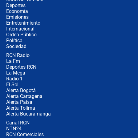
Tras su posesión, presidente De la
Deportes
Espriella empieza gira por regiones
Economía
donde perdió
Emisiones
Entretenimiento
Internacional
Las seis de las 6 con Juan Lozano |
Orden Público
miércoles 5 de agosto de 2026
Política
Sociedad
RCN Radio
🔴 EN VIVO | Noticiero La FM con
La Fm
Juan Lozano - 5 de agosto de 2026
Deportes RCN
La Mega
Radio 1
El Sol
Alerta Bogotá
Alerta Cartagena
Alerta Paisa
Alerta Tolima
Alerta Bucaramanga
Canal RCN
NTN24
RCN Comerciales