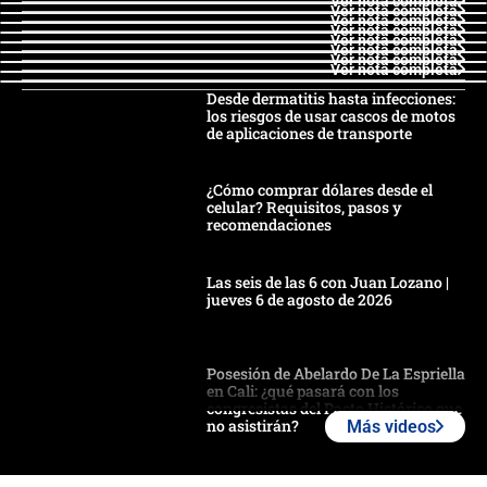
Ver nota completa
Ver nota completa
Ver nota completa
Ver nota completa
Ver nota completa
Ver nota completa
Ver nota completa
Ver nota completa
Desde dermatitis hasta infecciones:
los riesgos de usar cascos de motos
de aplicaciones de transporte
¿Cómo comprar dólares desde el
celular? Requisitos, pasos y
recomendaciones
Las seis de las 6 con Juan Lozano |
jueves 6 de agosto de 2026
Posesión de Abelardo De La Espriella
en Cali: ¿qué pasará con los
congresistas del Pacto Histórico que
no asistirán?
Más videos
Álvaro Uribe asistirá a la posesión y
crece el pulso por la elección del