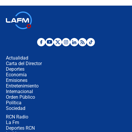
contralor
🔴 EN VIVO | Noticiero La FM con
Juan Lozano - 6 de agosto de 2026
¿Por qué De la Espriella gobernará
desde Barranquilla? Experto explica
la razón
Actualidad
Carta del Director
Estratega de Abelardo de la Espriella
Deportes
revela cómo venció a la “casta
Economía
política” en campaña: “Estaba
Emisiones
completamente seguro”
Entretenimiento
Internacional
Alias ‘Calarcá’ habría pagado $60
Orden Público
millones al mes a un supuesto
Política
coronel para filtrar información del
Ejército
Sociedad
RCN Radio
Las razones para escoger al nuevo
La Fm
director de la Policía
Deportes RCN