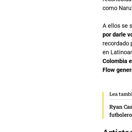
como Narut
A ellos se
por darle v
recordado 
en Latinoa
Colombia e
Flow genera
Lea tamb
Ryan Cas
futbolero