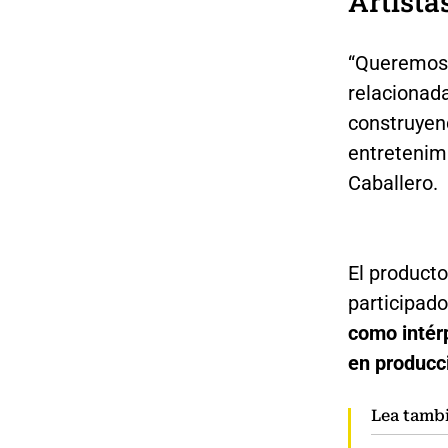
Artista
“Queremos 
relacionad
construyend
entretenimi
Caballero.
El producto
participado
como intér
en producc
Lea tamb