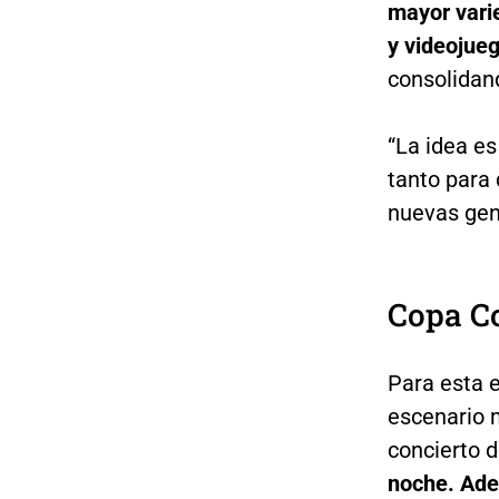
mayor vari
y videojue
consolidan
“La idea es
tanto para 
nuevas gen
Copa C
Para esta e
escenario 
concierto 
noche. Ade