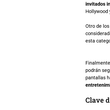
invitados i
Hollywood y
Otro de lo
considerad
esta catego
Finalmente,
podrán segu
pantallas h
entretenim
Clave d