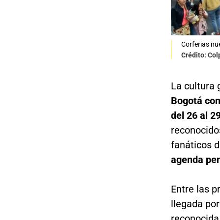
Corferias nu
Crédito: Co
La cultura 
Bogotá con
del 26 al 2
reconocidos
fanáticos 
agenda pen
Entre las p
llegada por
reconocida