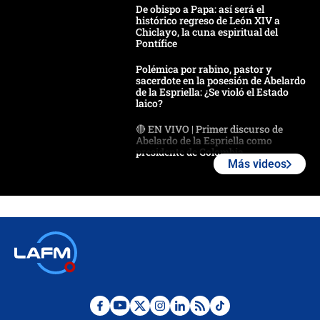
De obispo a Papa: así será el
histórico regreso de León XIV a
Chiclayo, la cuna espiritual del
Pontífice
Polémica por rabino, pastor y
sacerdote en la posesión de Abelardo
de la Espriella: ¿Se violó el Estado
laico?
🔴 EN VIVO | Primer discurso de
Abelardo de la Espriella como
presidente de Colombia
Más videos
¿La posesión de Abelardo De la
Espriella en Cali inicia la
descentralización en Colombia? Esto
respondió el alcalde Eder
Así será la posesión de Abelardo de
la Espriella este 7 de agosto:
cronograma oficial y detalles clave
Desde dermatitis hasta infecciones: