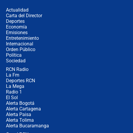
los riesgos de usar cascos de motos
de aplicaciones de transporte
Actualidad
Carta del Director
¿Cómo comprar dólares desde el
Deportes
celular? Requisitos, pasos y
Economía
recomendaciones
Emisiones
Entretenimiento
Internacional
Las seis de las 6 con Juan Lozano |
Orden Público
jueves 6 de agosto de 2026
Política
Sociedad
RCN Radio
Posesión de Abelardo De La Espriella
La Fm
en Cali: ¿qué pasará con los
congresistas del Pacto Histórico que
Deportes RCN
no asistirán?
La Mega
Radio 1
El Sol
Alerta Bogotá
Alerta Cartagena
Alerta Paisa
Alerta Tolima
Alerta Bucaramanga