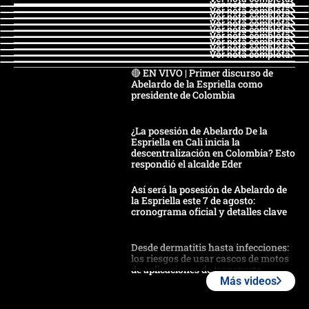
Ver nota completa
Ver nota completa
Ver nota completa
Ver nota completa
Ver nota completa
Ver nota completa
Ver nota completa
Ver nota completa
Ver nota completa
🔴 EN VIVO | Primer discurso de
Abelardo de la Espriella como
presidente de Colombia
¿La posesión de Abelardo De la
Espriella en Cali inicia la
descentralización en Colombia? Esto
respondió el alcalde Eder
Así será la posesión de Abelardo de
la Espriella este 7 de agosto:
cronograma oficial y detalles clave
Desde dermatitis hasta infecciones:
los riesgos de usar cascos de motos
de aplicaciones de transporte
Más videos
¿Cómo comprar dólares desde el