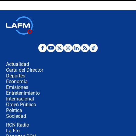
celular? Requisitos, pasos y
recomendaciones
Las seis de las 6 con Juan Lozano |
jueves 6 de agosto de 2026
Posesión de Abelardo De La Espriella
en Cali: ¿qué pasará con los
congresistas del Pacto Histórico que
Actualidad
no asistirán?
Carta del Director
Álvaro Uribe asistirá a la posesión y
Deportes
crece el pulso por la elección del
Economía
contralor
Emisiones
Entretenimiento
Internacional
🔴 EN VIVO | Noticiero La FM con
Orden Público
Juan Lozano - 6 de agosto de 2026
Política
Sociedad
RCN Radio
¿Por qué De la Espriella gobernará
La Fm
desde Barranquilla? Experto explica