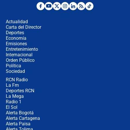
Posesión de Abelardo De La Espriella
en Cali: ¿qué pasará con los
congresistas del Pacto Histórico que
Actualidad
no asistirán?
Carta del Director
Álvaro Uribe asistirá a la posesión y
Deportes
crece el pulso por la elección del
Economía
contralor
Emisiones
Entretenimiento
Internacional
🔴 EN VIVO | Noticiero La FM con
Orden Público
Juan Lozano - 6 de agosto de 2026
Política
Sociedad
RCN Radio
¿Por qué De la Espriella gobernará
La Fm
desde Barranquilla? Experto explica
la razón
Deportes RCN
La Mega
Radio 1
El Sol
Alerta Bogotá
Alerta Cartagena
Alerta Paisa
Alerta Tolima