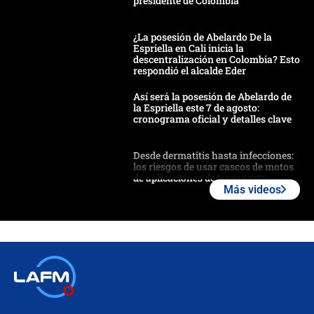
presidente de Colombia
¿La posesión de Abelardo De la
Espriella en Cali inicia la
descentralización en Colombia? Esto
respondió el alcalde Eder
Así será la posesión de Abelardo de
la Espriella este 7 de agosto:
cronograma oficial y detalles clave
Desde dermatitis hasta infecciones:
los riesgos de usar cascos de motos
de aplicaciones de transporte
Más videos
¿Cómo comprar dólares desde el
celular? Requisitos, pasos y
recomendaciones
Las seis de las 6 con Juan Lozano |
jueves 6 de agosto de 2026