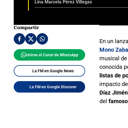
Lina Marcela Pérez Villegas
Compartir
En un lanz
Mono Zaba
Unirse al Canal de WhatsApp
musical de
conocida po
La FM en Google News
listas de 
impacto de
La FM en Google Discover
Díaz Jimén
del
famoso 