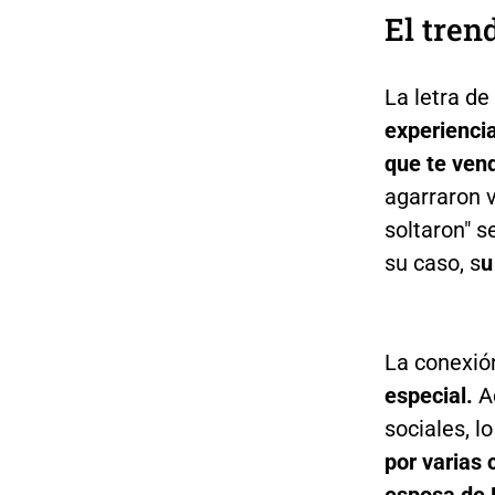
El tren
La letra de
experienci
que te vend
agarraron v
soltaron" s
su caso, s
u
La conexió
especial.
Ad
sociales, l
por varias 
esposa de 