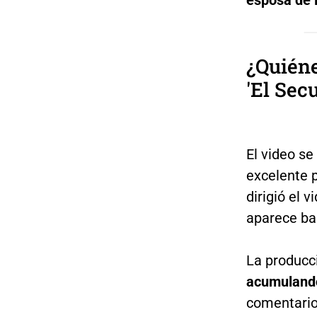
¿Quiéne
'El Sec
El video se
excelente p
dirigió el 
aparece ba
La producci
acumulando
comentarios