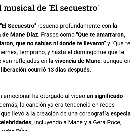
d musical de 'El secuestro'
"El Secuestro
" resuena profundamente con
la
a de Mane Díaz
. Frases como
"Que te amarraron,
aron, que no sabías ni donde te llevaron"
y "Que te
iernes, temprano, y hasta el domingo fue que te
e ven reflejadas en
la vivencia de Mane
, aunque en
 liberación ocurrió 13 días después.
n emocional ha otorgado al video
un significado
emás, la canción ya era tendencia en redes
o que llevó a la creación de una coreografía
especia
celebridades,
incluyendo a Mane y a Gera Poce,
Lucho Díaz.