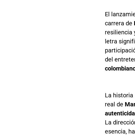
El lanzami
carrera de
resiliencia 
letra signi
participac
del entret
colombiano
La historia
real de
Man
autenticid
La direcci
esencia, h