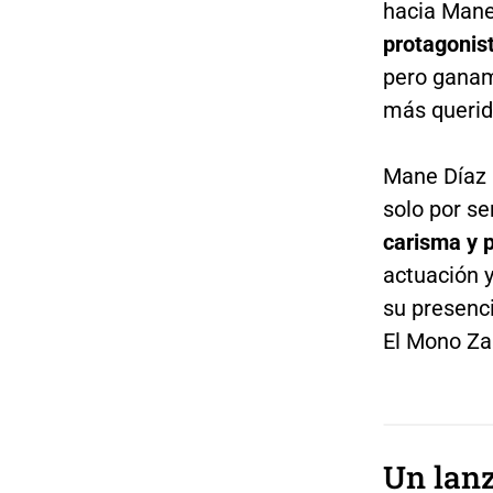
hacia Mane
protagonis
pero ganamo
más querid
Mane Díaz 
solo por se
carisma y p
actuación 
su presenci
El Mono Za
Un lan