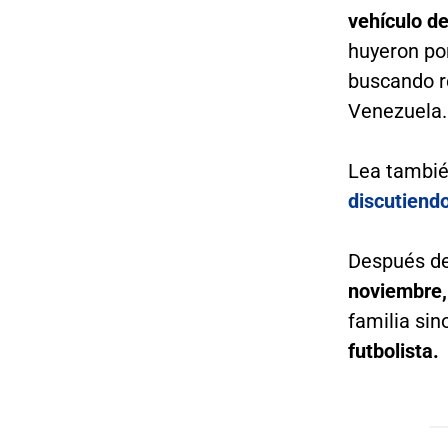
vehículo d
huyeron por
buscando re
Venezuela.
Lea tambi
discutiend
Después d
noviembre,
familia si
futbolista.