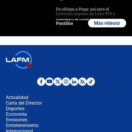
De obispo a Papa: así será el
histórico regreso de León XIV a
Chiclayo, la cuna espiritual del
Pontífice
Más videos
Polémica por rabino, pastor y
sacerdote en la posesión de Abelardo
de la Espriella: ¿Se violó el Estado
laico?
🔴 EN VIVO | Primer discurso de
Abelardo de la Espriella como
presidente de Colombia
¿La posesión de Abelardo De la
Espriella en Cali inicia la
descentralización en Colombia? Esto
Actualidad
respondió el alcalde Eder
Carta del Director
Así será la posesión de Abelardo de
Deportes
la Espriella este 7 de agosto:
Economía
cronograma oficial y detalles clave
Emisiones
Entretenimiento
Internacional