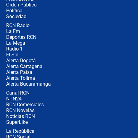
Desde dermatitis hasta infecciones:
Orden Público
los riesgos de usar cascos de motos
Política
de aplicaciones de transporte
Sociedad
RCN Radio
¿Cómo comprar dólares desde el
La Fm
celular? Requisitos, pasos y
recomendaciones
Deportes RCN
La Mega
Radio 1
El Sol
Alerta Bogotá
Alerta Cartagena
Alerta Paisa
Alerta Tolima
Alerta Bucaramanga
Canal RCN
NTN24
RCN Comerciales
RCN Novelas
Noticias RCN
SuperLike
La República
RCN Social