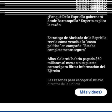
Ver nota completa
Ver nota completa
Ver nota completa
Ver nota completa
Ver nota completa
¿Por qué De la Espriella gobernará
desde Barranquilla? Experto explica
la razón
Estratega de Abelardo de la Espriella
revela cómo venció a la “casta
política” en campaña: “Estaba
completamente seguro”
Alias ‘Calarcá’ habría pagado $60
millones al mes a un supuesto
coronel para filtrar información del
Ejército
Las razones para escoger al nuevo
director de la Policía
Más videos
"Prohibir es la salida fácil": ¿Qué
futuro les espera a las cabalgatas en
Colombia?