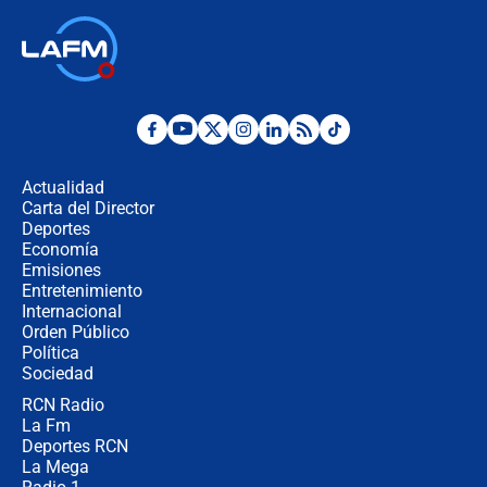
Ministro de Defensa no descarta el
uso de la UNDMO ante posibles
disturbios durante la posesión
"No hubo fraude ni posibilidad de
fraude": Auditoría respondió a
señalamientos de Petro sobre
Actualidad
elección de Abelardo de La Espriella
Carta del Director
Tras su posesión, presidente De la
Deportes
Espriella empieza gira por regiones
Economía
donde perdió
Emisiones
Entretenimiento
Internacional
Las seis de las 6 con Juan Lozano |
Orden Público
miércoles 5 de agosto de 2026
Política
Sociedad
RCN Radio
🔴 EN VIVO | Noticiero La FM con
La Fm
Juan Lozano - 5 de agosto de 2026
Deportes RCN
La Mega