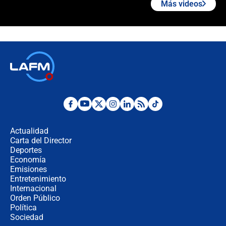
Más videos
¿Cómo comprar dólares desde el
celular? Requisitos, pasos y
recomendaciones
Las seis de las 6 con Juan Lozano |
jueves 6 de agosto de 2026
Posesión de Abelardo De La Espriella
en Cali: ¿qué pasará con los
congresistas del Pacto Histórico que
Actualidad
no asistirán?
Carta del Director
Álvaro Uribe asistirá a la posesión y
Deportes
crece el pulso por la elección del
Economía
contralor
Emisiones
Entretenimiento
Internacional
🔴 EN VIVO | Noticiero La FM con
Orden Público
Juan Lozano - 6 de agosto de 2026
Política
Sociedad