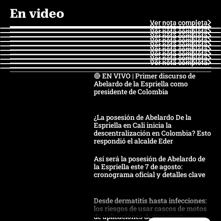
En video
Ver nota completa
Ver nota completa
Ver nota completa
Ver nota completa
Ver nota completa
Ver nota completa
Ver nota completa
Ver nota completa
Ver nota completa
Ver nota completa
🔴 EN VIVO | Primer discurso de
Abelardo de la Espriella como
presidente de Colombia
¿La posesión de Abelardo De la
Espriella en Cali inicia la
descentralización en Colombia? Esto
respondió el alcalde Eder
Así será la posesión de Abelardo de
la Espriella este 7 de agosto:
cronograma oficial y detalles clave
Desde dermatitis hasta infecciones:
los riesgos de usar cascos de motos
de aplicaciones de transporte