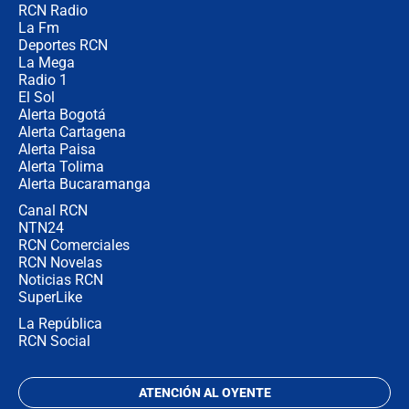
RCN Radio
¿Por qué De la Espriella gobernará
La Fm
desde Barranquilla? Experto explica
la razón
Deportes RCN
La Mega
Radio 1
El Sol
Alerta Bogotá
Alerta Cartagena
Alerta Paisa
Alerta Tolima
Alerta Bucaramanga
Canal RCN
NTN24
RCN Comerciales
RCN Novelas
Noticias RCN
SuperLike
La República
RCN Social
ATENCIÓN AL OYENTE