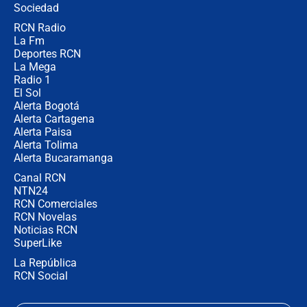
Sociedad
RCN Radio
María Fernanda Cabal asegura que
La Fm
Uribe tiene "aversión" a la palabra
derecha: "Es como si le hablaran del
Deportes RCN
demonio"
La Mega
Radio 1
El Sol
Alerta Bogotá
Alerta Cartagena
Alerta Paisa
Alerta Tolima
Alerta Bucaramanga
Canal RCN
NTN24
RCN Comerciales
RCN Novelas
Noticias RCN
SuperLike
La República
RCN Social