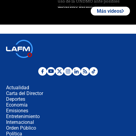
uso de la UNDMO ante posibles
disturbios durante la posesión
Más videos
"No hubo fraude ni posibilidad de
fraude": Auditoría respondió a
señalamientos de Petro sobre
elección de Abelardo de La Espriella
Tras su posesión, presidente De la
Espriella empieza gira por regiones
donde perdió
Las seis de las 6 con Juan Lozano |
miércoles 5 de agosto de 2026
Actualidad
Carta del Director
🔴 EN VIVO | Noticiero La FM con
Deportes
Juan Lozano - 5 de agosto de 2026
Economía
Emisiones
Entretenimiento
Internacional
La petición de los empresarios al
Orden Público
gobierno de De la Espriella antes del
Política
Congreso de la ANDI