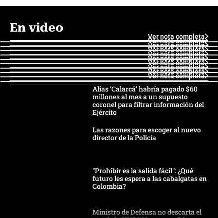
En video
Ver nota completa
Ver nota completa
Ver nota completa
Ver nota completa
Ver nota completa
Ver nota completa
Ver nota completa
Ver nota completa
Ver nota completa
Ver nota completa
Alias ‘Calarcá’ habría pagado $60
millones al mes a un supuesto
coronel para filtrar información del
Ejército
Las razones para escoger al nuevo
director de la Policía
"Prohibir es la salida fácil": ¿Qué
futuro les espera a las cabalgatas en
Colombia?
Ministro de Defensa no descarta el