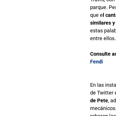
parque. Pe
que e
l can
similares 
estas pala
entre ellos.
Consulte 
Fendi
En las ins
de Twitter
de Pete
, a
mecánicos. 
robaron las