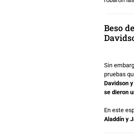
Beso d
Davids
Sin embarg
pruebas qu
Davidson y
se dieron u
En este es
Aladdín y 