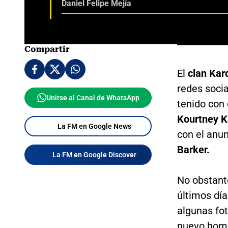
Daniel Felipe Mejía
Compartir
El
clan Kar
redes socia
Unirse al Canal de WhatsApp
tenido con
Kourtney K
La FM en Google News
con el anun
Barker.
La FM en Google Discover
No obstante
últimos dí
algunas fo
nuevo homb