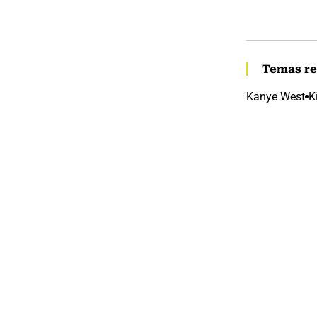
Temas re
Kanye West
K