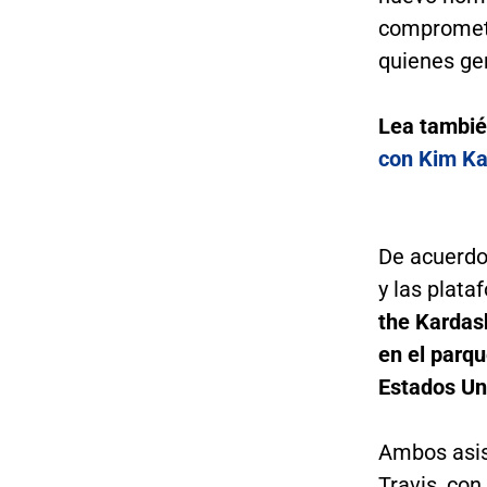
compromete
quienes ge
Lea tambi
con Kim Ka
De acuerdo
y las plata
the Kardas
en el parqu
Estados Uni
Ambos asis
Travis, co