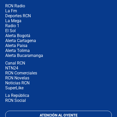
RCN Radio
¿Por qué De la Espriella gobernará
La Fm
desde Barranquilla? Experto explica
la razón
Deportes RCN
La Mega
Radio 1
El Sol
Alerta Bogotá
Alerta Cartagena
Alerta Paisa
Alerta Tolima
Alerta Bucaramanga
Canal RCN
NTN24
RCN Comerciales
RCN Novelas
Noticias RCN
SuperLike
La República
RCN Social
ATENCIÓN AL OYENTE