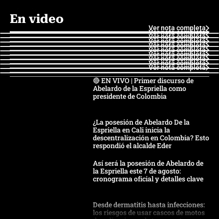
En video
Ver nota completa
Ver nota completa
Ver nota completa
Ver nota completa
Ver nota completa
Ver nota completa
Ver nota completa
Ver nota completa
Ver nota completa
Ver nota completa
🔴 EN VIVO | Primer discurso de
Abelardo de la Espriella como
presidente de Colombia
¿La posesión de Abelardo De la
Espriella en Cali inicia la
descentralización en Colombia? Esto
respondió el alcalde Eder
Así será la posesión de Abelardo de
la Espriella este 7 de agosto:
cronograma oficial y detalles clave
Desde dermatitis hasta infecciones:
los riesgos de usar cascos de motos