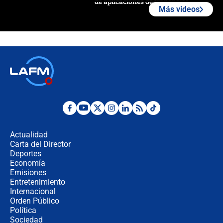
de aplicaciones de transporte
Más videos
¿Cómo comprar dólares desde el
celular? Requisitos, pasos y
recomendaciones
Las seis de las 6 con Juan Lozano |
jueves 6 de agosto de 2026
Posesión de Abelardo De La Espriella
en Cali: ¿qué pasará con los
congresistas del Pacto Histórico que
Actualidad
no asistirán?
Carta del Director
Álvaro Uribe asistirá a la posesión y
Deportes
crece el pulso por la elección del
Economía
contralor
Emisiones
Entretenimiento
Internacional
🔴 EN VIVO | Noticiero La FM con
Orden Público
Juan Lozano - 6 de agosto de 2026
Política
Sociedad