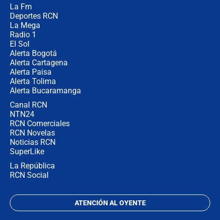
La Fm
desde Barranquilla? Experto explica
la razón
Deportes RCN
La Mega
Radio 1
El Sol
Alerta Bogotá
Alerta Cartagena
Alerta Paisa
Alerta Tolima
Alerta Bucaramanga
Canal RCN
NTN24
RCN Comerciales
RCN Novelas
Noticias RCN
SuperLike
La República
RCN Social
ATENCIÓN AL OYENTE