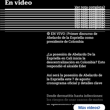
En video
Ver nota completa
Ver nota completa
Ver nota completa
Ver nota completa
Ver nota completa
Ver nota completa
Ver nota completa
Ver nota completa
Ver nota completa
Ver nota completa
🔴 EN VIVO | Primer discurso de
Abelardo de la Espriella como
presidente de Colombia
¿La posesión de Abelardo De la
Espriella en Cali inicia la
descentralización en Colombia? Esto
respondió el alcalde Eder
Así será la posesión de Abelardo de
la Espriella este 7 de agosto:
cronograma oficial y detalles clave
Desde dermatitis hasta infecciones:
los riesgos de usar cascos de motos
de aplicaciones de transporte
Más videos