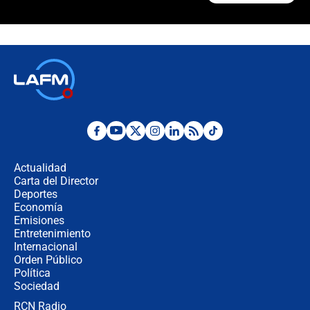
¿Cómo comprar dólares desde el
celular? Requisitos, pasos y
recomendaciones
Las seis de las 6 con Juan Lozano |
jueves 6 de agosto de 2026
Posesión de Abelardo De La Espriella
en Cali: ¿qué pasará con los
congresistas del Pacto Histórico que
Actualidad
no asistirán?
Carta del Director
Álvaro Uribe asistirá a la posesión y
Deportes
crece el pulso por la elección del
Economía
contralor
Emisiones
Entretenimiento
Internacional
🔴 EN VIVO | Noticiero La FM con
Orden Público
Juan Lozano - 6 de agosto de 2026
Política
Sociedad
RCN Radio
¿Por qué De la Espriella gobernará