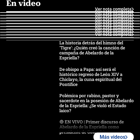
En video
Ver nota completa
Ver nota completa
Ver nota completa
Ver nota completa
Ver nota completa
Ver nota completa
Ver nota completa
Ver nota completa
Ver nota completa
Ver nota completa
La historia detrás del himno del
'Tigre': ¿Quién creó la canción de
campaña de Abelardo de la
Espriella?
De obispo a Papa: así será el
histórico regreso de León XIV a
Chiclayo, la cuna espiritual del
Pontífice
Polémica por rabino, pastor y
sacerdote en la posesión de Abelardo
de la Espriella: ¿Se violó el Estado
laico?
🔴 EN VIVO | Primer discurso de
Abelardo de la Espriella como
presidente de Colombia
Más videos