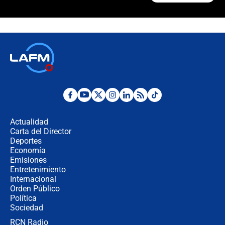
¿La posesión de Abelardo De la
Espriella en Cali inicia la
descentralización en Colombia? Esto
respondió el alcalde Eder
Así será la posesión de Abelardo de
la Espriella este 7 de agosto:
cronograma oficial y detalles clave
Desde dermatitis hasta infecciones:
los riesgos de usar cascos de motos
de aplicaciones de transporte
Actualidad
Carta del Director
¿Cómo comprar dólares desde el
Deportes
celular? Requisitos, pasos y
Economía
recomendaciones
Emisiones
Entretenimiento
Internacional
Las seis de las 6 con Juan Lozano |
Orden Público
jueves 6 de agosto de 2026
Política
Sociedad
RCN Radio