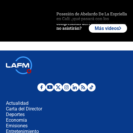
Posesión de Abelardo De La Espriella
en Cali: ¿qué pasará con los
congresistas del Pacto Histórico que
no asistirán?
Más videos
Álvaro Uribe asistirá a la posesión y
crece el pulso por la elección del
contralor
🔴 EN VIVO | Noticiero La FM con
Juan Lozano - 6 de agosto de 2026
¿Por qué De la Espriella gobernará
desde Barranquilla? Experto explica
la razón
Actualidad
Carta del Director
Estratega de Abelardo de la Espriella
Deportes
revela cómo venció a la “casta
Economía
política” en campaña: “Estaba
Emisiones
completamente seguro”
Entretenimiento