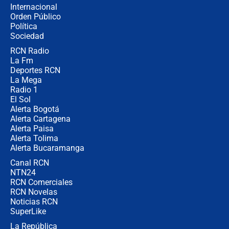
Internacional
Alias ‘Calarcá’ habría pagado $60
Orden Público
millones al mes a un supuesto
Política
coronel para filtrar información del
Ejército
Sociedad
RCN Radio
Las razones para escoger al nuevo
La Fm
director de la Policía
Deportes RCN
La Mega
Radio 1
El Sol
Alerta Bogotá
Alerta Cartagena
Alerta Paisa
Alerta Tolima
Alerta Bucaramanga
Canal RCN
NTN24
RCN Comerciales
RCN Novelas
Noticias RCN
SuperLike
La República