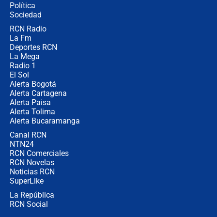
Política
Sociedad
RCN Radio
Posesión de Abelardo De La Espriella
La Fm
en Cali: ¿qué pasará con los
congresistas del Pacto Histórico que
Deportes RCN
no asistirán?
La Mega
Radio 1
El Sol
Alerta Bogotá
Alerta Cartagena
Alerta Paisa
Alerta Tolima
Alerta Bucaramanga
Canal RCN
NTN24
RCN Comerciales
RCN Novelas
Noticias RCN
SuperLike
La República
RCN Social