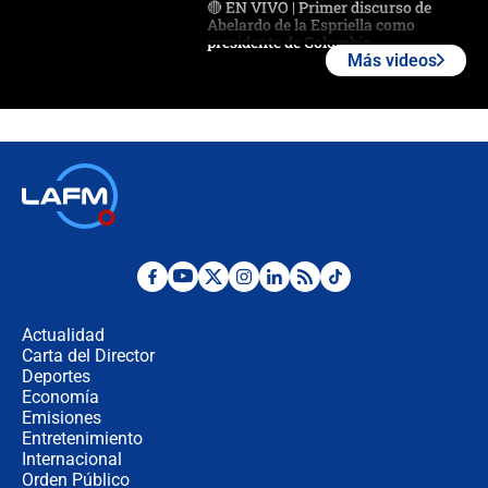
🔴 EN VIVO | Primer discurso de
Abelardo de la Espriella como
presidente de Colombia
Más videos
¿La posesión de Abelardo De la
Espriella en Cali inicia la
descentralización en Colombia? Esto
respondió el alcalde Eder
Así será la posesión de Abelardo de
la Espriella este 7 de agosto:
cronograma oficial y detalles clave
Desde dermatitis hasta infecciones:
los riesgos de usar cascos de motos
de aplicaciones de transporte
Actualidad
Carta del Director
¿Cómo comprar dólares desde el
Deportes
celular? Requisitos, pasos y
Economía
recomendaciones
Emisiones
Entretenimiento
Internacional
Las seis de las 6 con Juan Lozano |
Orden Público
jueves 6 de agosto de 2026