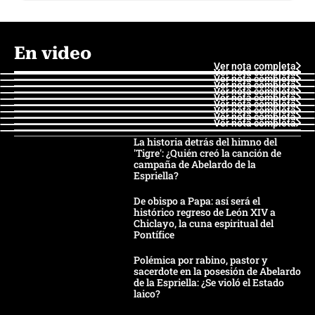
En video
Ver nota completa
Ver nota completa
Ver nota completa
Ver nota completa
Ver nota completa
Ver nota completa
Ver nota completa
Ver nota completa
Ver nota completa
Ver nota completa
La historia detrás del himno del
'Tigre': ¿Quién creó la canción de
campaña de Abelardo de la
Espriella?
De obispo a Papa: así será el
histórico regreso de León XIV a
Chiclayo, la cuna espiritual del
Pontífice
Polémica por rabino, pastor y
sacerdote en la posesión de Abelardo
de la Espriella: ¿Se violó el Estado
laico?