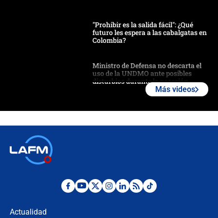
"Prohibir es la salida fácil": ¿Qué
futuro les espera a las cabalgatas en
Colombia?
Ministro de Defensa no descarta el
uso de la UNDMO ante posibles
disturbios durante la posesión
Más videos
"No hubo fraude ni posibilidad de
fraude": Auditoría respondió a
señalamientos de Petro sobre
elección de Abelardo de La Espriella
Tras su posesión, presidente De la
Espriella empieza gira por regiones
donde perdió
Las seis de las 6 con Juan Lozano |
miércoles 5 de agosto de 2026
Actualidad