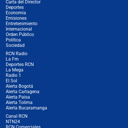
Carta del Director
🔴 EN VIVO | Noticiero La FM con
Deportes
Juan Lozano - 5 de agosto de 2026
Economía
Emisiones
Entretenimiento
Internacional
La petición de los empresarios al
Orden Público
gobierno de De la Espriella antes del
Política
Congreso de la ANDI
Sociedad
RCN Radio
María Fernanda Cabal asegura que
La Fm
Uribe tiene "aversión" a la palabra
derecha: "Es como si le hablaran del
Deportes RCN
demonio"
La Mega
Radio 1
El Sol
Alerta Bogotá
Alerta Cartagena
Alerta Paisa
Alerta Tolima
Alerta Bucaramanga
Canal RCN
NTN24
RCN Comerciales