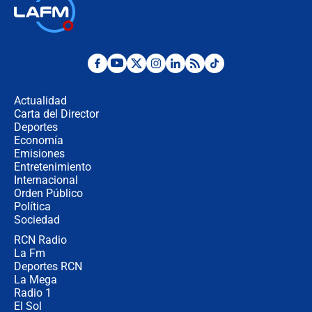
Así será la posesión de Abelardo de
la Espriella este 7 de agosto:
cronograma oficial y detalles clave
Desde dermatitis hasta infecciones:
los riesgos de usar cascos de motos
de aplicaciones de transporte
Actualidad
Carta del Director
¿Cómo comprar dólares desde el
Deportes
celular? Requisitos, pasos y
Economía
recomendaciones
Emisiones
Entretenimiento
Internacional
Las seis de las 6 con Juan Lozano |
Orden Público
jueves 6 de agosto de 2026
Política
Sociedad
RCN Radio
Posesión de Abelardo De La Espriella
La Fm
en Cali: ¿qué pasará con los
congresistas del Pacto Histórico que
Deportes RCN
no asistirán?
La Mega
Radio 1
El Sol