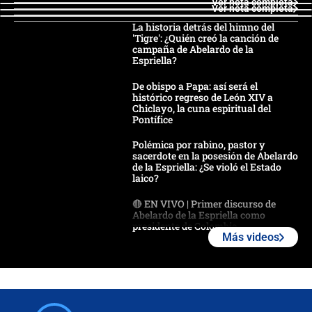
Ver nota completa
Ver nota completa
La historia detrás del himno del
'Tigre': ¿Quién creó la canción de
campaña de Abelardo de la
Espriella?
De obispo a Papa: así será el
histórico regreso de León XIV a
Chiclayo, la cuna espiritual del
Pontífice
Polémica por rabino, pastor y
sacerdote en la posesión de Abelardo
de la Espriella: ¿Se violó el Estado
laico?
🔴 EN VIVO | Primer discurso de
Abelardo de la Espriella como
presidente de Colombia
Más videos
¿La posesión de Abelardo De la
Espriella en Cali inicia la
descentralización en Colombia? Esto
respondió el alcalde Eder