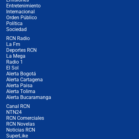
Entretenimiento
Internacional
🔴 EN VIVO | Noticiero La FM con
Orden Público
Juan Lozano - 6 de agosto de 2026
Política
Sociedad
RCN Radio
¿Por qué De la Espriella gobernará
La Fm
desde Barranquilla? Experto explica
la razón
Deportes RCN
La Mega
Radio 1
El Sol
Alerta Bogotá
Alerta Cartagena
Alerta Paisa
Alerta Tolima
Alerta Bucaramanga
Canal RCN
NTN24
RCN Comerciales
RCN Novelas
Noticias RCN
SuperLike