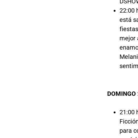
DSHOW
22:00 
está s
fiesta
mejor 
enamor
Melani
sentim
DOMINGO 
21:00 
Ficció
para c