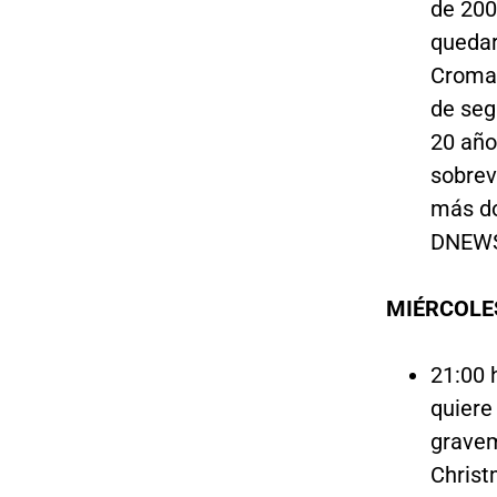
de 200
quedar
Cromañ
de seg
20 año
sobrev
más do
DNEWS
MIÉRCOLES
21:00 
quiere
gravem
Christ