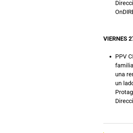
Direcc
OnDIR
VIERNES 2
PPV CI
famili
una re
un lad
Protag
Direcc