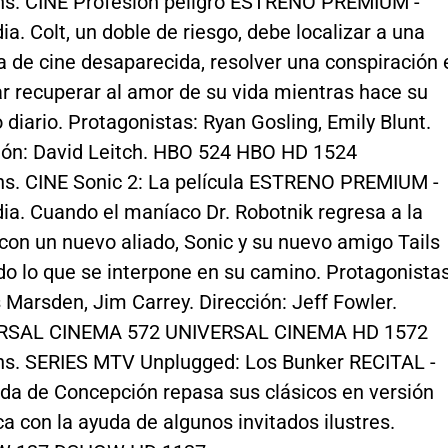
hs. CINE Profesión peligro ESTRENO PREMIUM -
a. Colt, un doble de riesgo, debe localizar a una
la de cine desaparecida, resolver una conspiración 
ar recuperar al amor de su vida mientras hace su
o diario. Protagonistas: Ryan Gosling, Emily Blunt.
ión: David Leitch. HBO 524 HBO HD 1524
hs. CINE Sonic 2: La película ESTRENO PREMIUM -
a. Cuando el maníaco Dr. Robotnik regresa a la
 con un nuevo aliado, Sonic y su nuevo amigo Tails
do lo que se interpone en su camino. Protagonistas
Marsden, Jim Carrey. Dirección: Jeff Fowler.
RSAL CINEMA 572 UNIVERSAL CINEMA HD 1572
hs. SERIES MTV Unplugged: Los Bunker RECITAL -
da de Concepción repasa sus clásicos en versión
ca con la ayuda de algunos invitados ilustres.