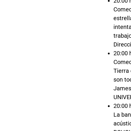
20:00 
Comedi
estrel
intent
trabaj
Direcc
20:00 
Comedi
Tierra
son to
James 
UNIVE
20:00 
La ban
acústi