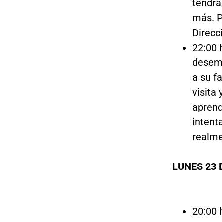
tendrá
más. P
Direcc
22:00 
desemp
a su f
visita
aprend
intent
realme
LUNES 23 
20:00 