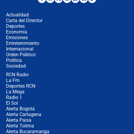
"No hubo fraude ni posibilidad de
fraude": Auditoría respondió a
señalamientos de Petro sobre
Actualidad
elección de Abelardo de La Espriella
Carta del Director
Tras su posesión, presidente De la
Deportes
Espriella empieza gira por regiones
Economía
donde perdió
Emisiones
Entretenimiento
Internacional
Las seis de las 6 con Juan Lozano |
Orden Público
miércoles 5 de agosto de 2026
Política
Sociedad
RCN Radio
🔴 EN VIVO | Noticiero La FM con
La Fm
Juan Lozano - 5 de agosto de 2026
Deportes RCN
La Mega
Radio 1
El Sol
Alerta Bogotá
Alerta Cartagena
Alerta Paisa
Alerta Tolima
Alerta Bucaramanga