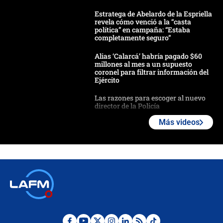
Estratega de Abelardo de la Espriella
revela cómo venció a la “casta
política” en campaña: “Estaba
completamente seguro”
Alias ‘Calarcá’ habría pagado $60
millones al mes a un supuesto
coronel para filtrar información del
Ejército
Las razones para escoger al nuevo
director de la Policía
Más videos
"Prohibir es la salida fácil": ¿Qué
futuro les espera a las cabalgatas en
Colombia?
Ministro de Defensa no descarta el
uso de la UNDMO ante posibles
disturbios durante la posesión