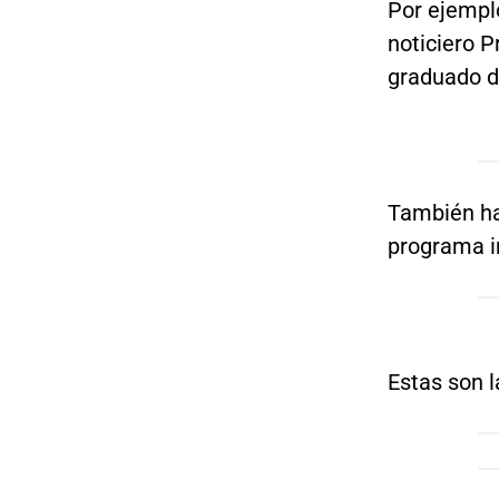
Por ejempl
noticiero P
graduado de
También ha
programa in
Estas son l