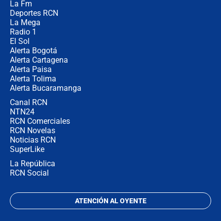
La Fm
desde Barranquilla? Experto explica
la razón
Deportes RCN
La Mega
Radio 1
El Sol
Alerta Bogotá
Alerta Cartagena
Alerta Paisa
Alerta Tolima
Alerta Bucaramanga
Canal RCN
NTN24
RCN Comerciales
RCN Novelas
Noticias RCN
SuperLike
La República
RCN Social
ATENCIÓN AL OYENTE