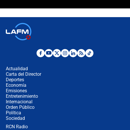
¿Cómo comprar dólares desde el
celular? Requisitos, pasos y
recomendaciones
Las seis de las 6 con Juan Lozano |
jueves 6 de agosto de 2026
Posesión de Abelardo De La Espriella
en Cali: ¿qué pasará con los
congresistas del Pacto Histórico que
Actualidad
no asistirán?
Carta del Director
Álvaro Uribe asistirá a la posesión y
Deportes
crece el pulso por la elección del
Economía
contralor
Emisiones
Entretenimiento
Internacional
🔴 EN VIVO | Noticiero La FM con
Orden Público
Juan Lozano - 6 de agosto de 2026
Política
Sociedad
RCN Radio
¿Por qué De la Espriella gobernará