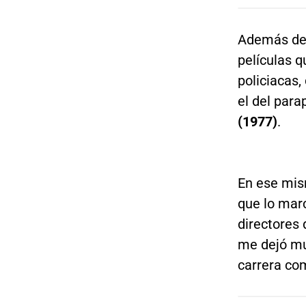
Además de 
películas q
policiacas,
el del para
(1977)
.
En ese mism
que lo marc
directores
me dejó mu
carrera com