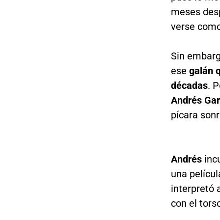
meses desp
verse como 
Sin embarg
ese
galán 
décadas
. 
Andrés Gar
pícara sonr
Andrés
incu
una películ
interpretó 
con el tors