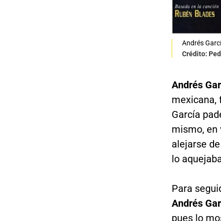
Andrés Garc
Crédito: Pe
Andrés Gar
mexicana, f
García pad
mismo, en 
alejarse d
lo aquejaba
Para seguid
Andrés Gar
pues lo mos