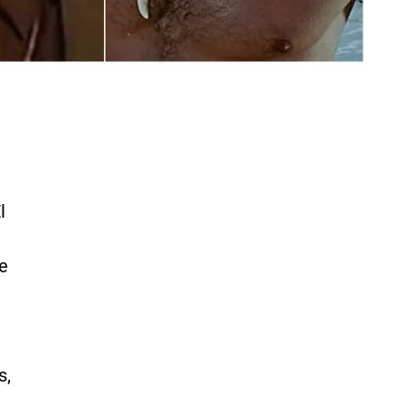
l
e
s,