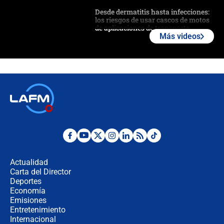
Desde dermatitis hasta infecciones:
los riesgos de usar cascos de motos
de aplicaciones de transporte
Más videos
¿Cómo comprar dólares desde el
celular? Requisitos, pasos y
recomendaciones
Las seis de las 6 con Juan Lozano |
jueves 6 de agosto de 2026
Posesión de Abelardo De La Espriella
en Cali: ¿qué pasará con los
congresistas del Pacto Histórico que
Actualidad
no asistirán?
Carta del Director
Álvaro Uribe asistirá a la posesión y
Deportes
crece el pulso por la elección del
Economía
contralor
Emisiones
Entretenimiento
Internacional
🔴 EN VIVO | Noticiero La FM con