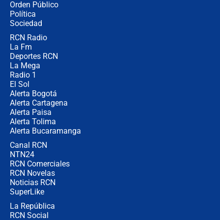
Orden Público
Juan Lozano - 6 de agosto de 2026
Política
Sociedad
RCN Radio
¿Por qué De la Espriella gobernará
La Fm
desde Barranquilla? Experto explica
la razón
Deportes RCN
La Mega
Radio 1
El Sol
Alerta Bogotá
Alerta Cartagena
Alerta Paisa
Alerta Tolima
Alerta Bucaramanga
Canal RCN
NTN24
RCN Comerciales
RCN Novelas
Noticias RCN
SuperLike
La República
RCN Social