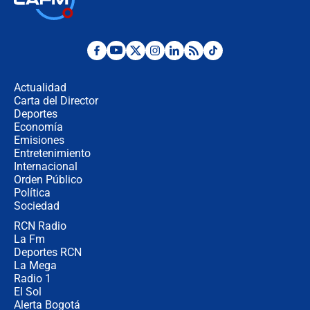
uso de la UNDMO ante posibles
disturbios durante la posesión
"No hubo fraude ni posibilidad de
fraude": Auditoría respondió a
señalamientos de Petro sobre
Actualidad
elección de Abelardo de La Espriella
Carta del Director
Tras su posesión, presidente De la
Deportes
Espriella empieza gira por regiones
Economía
donde perdió
Emisiones
Entretenimiento
Internacional
Las seis de las 6 con Juan Lozano |
Orden Público
miércoles 5 de agosto de 2026
Política
Sociedad
RCN Radio
🔴 EN VIVO | Noticiero La FM con
La Fm
Juan Lozano - 5 de agosto de 2026
Deportes RCN
La Mega
Radio 1
El Sol
Alerta Bogotá