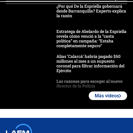
¿Por qué De la Espriella gobernará
desde Barranquilla? Experto explica
la razón
Estratega de Abelardo de la Espriella
revela cómo venció a la “casta
política” en campaña: “Estaba
completamente seguro”
Alias ‘Calarcá’ habría pagado $60
millones al mes a un supuesto
coronel para filtrar información del
Ejército
Las razones para escoger al nuevo
director de la Policía
Más videos
"Prohibir es la salida fácil": ¿Qué
futuro les espera a las cabalgatas en
Colombia?
Ministro de Defensa no descarta el