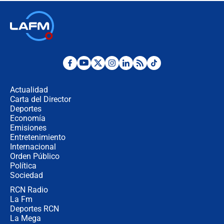
Las seis de las 6 con Juan Lozano |
jueves 6 de agosto de 2026
Posesión de Abelardo De La Espriella
en Cali: ¿qué pasará con los
congresistas del Pacto Histórico que
Actualidad
no asistirán?
Carta del Director
Álvaro Uribe asistirá a la posesión y
Deportes
crece el pulso por la elección del
Economía
contralor
Emisiones
Entretenimiento
Internacional
🔴 EN VIVO | Noticiero La FM con
Orden Público
Juan Lozano - 6 de agosto de 2026
Política
Sociedad
RCN Radio
¿Por qué De la Espriella gobernará
La Fm
desde Barranquilla? Experto explica
la razón
Deportes RCN
La Mega