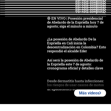
Ver nota completa
Ver nota completa
Ver nota completa
Ver nota completa
Ver nota completa
Ver nota completa
🔴 EN VIVO | Posesión presidencial
de Abelardo de la Espriella hoy 7 de
agosto; siga el minuto a minuto
¿La posesión de Abelardo De la
Espriella en Cali inicia la
descentralización en Colombia? Esto
respondió el alcalde Eder
Así será la posesión de Abelardo de
la Espriella este 7 de agosto:
cronograma oficial y detalles clave
Desde dermatitis hasta infecciones:
los riesgos de usar cascos de motos
de aplicaciones de transporte
Más videos
¿Cómo comprar dólares desde el
celular? Requisitos, pasos y
recomendaciones