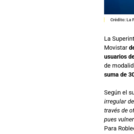
Crédito: La
La Superin
Movistar
d
usuarios de
de modalid
suma de 30 
Según el su
irregular d
través de o
pues vulner
Para Roble