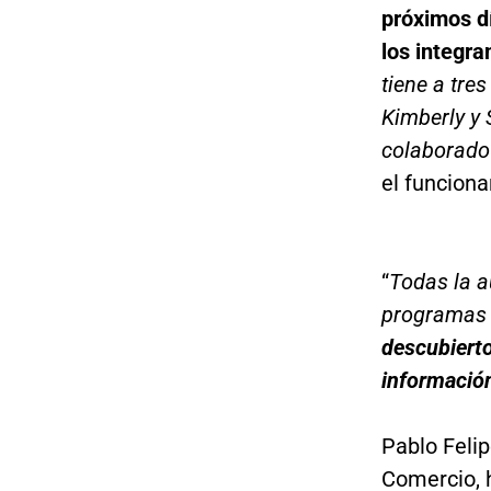
próximos dí
los integra
tiene a tre
Kimberly y 
colaborado 
el funciona
“
Todas la a
programas 
descubierto
información
Pablo Felip
Comercio, 