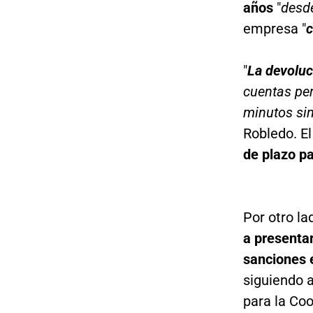
años
"
desde
empresa "
c
"
La devoluc
cuentas pe
minutos sin
Robledo. E
de plazo pa
Por otro la
a presentar
sanciones
siguiendo 
para la Co