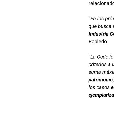
relacionado
“
En los pró
que busca 
Industria 
Robledo.
“
La Ocde le
criterios a
suma máxim
patrimonio,
los casos
e
ejemplariza