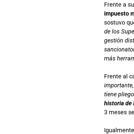
Frente a su
impuesto m
sostuvo qu
de los Sup
gestión di
sancionator
más herram
Frente al c
importante
tiene plieg
historia de
3 meses se
Igualmente 