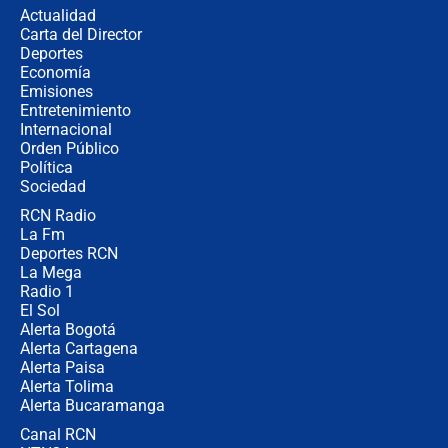
Actualidad
Carta del Director
Estratega de Abelardo de la Espriella
Deportes
revela cómo venció a la “casta
Economía
política” en campaña: “Estaba
Emisiones
completamente seguro”
Entretenimiento
Internacional
Alias ‘Calarcá’ habría pagado $60
Orden Público
millones al mes a un supuesto
Política
coronel para filtrar información del
Ejército
Sociedad
RCN Radio
Las razones para escoger al nuevo
La Fm
director de la Policía
Deportes RCN
La Mega
Radio 1
El Sol
Alerta Bogotá
Alerta Cartagena
Alerta Paisa
Alerta Tolima
Alerta Bucaramanga
Canal RCN