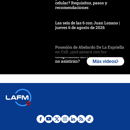
celular? Requisitos, pasos y
recomendaciones
Las seis de las 6 con Juan Lozano |
jueves 6 de agosto de 2026
Posesión de Abelardo De La Espriella
en Cali: ¿qué pasará con los
congresistas del Pacto Histórico que
no asistirán?
Más videos
Álvaro Uribe asistirá a la posesión y
crece el pulso por la elección del
contralor
🔴 EN VIVO | Noticiero La FM con
Juan Lozano - 6 de agosto de 2026
¿Por qué De la Espriella gobernará
desde Barranquilla? Experto explica
la razón