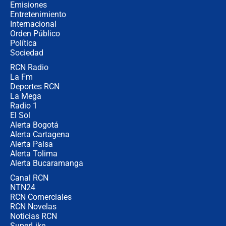
contralor
Emisiones
Entretenimiento
Internacional
🔴 EN VIVO | Noticiero La FM con
Orden Público
Juan Lozano - 6 de agosto de 2026
Política
Sociedad
RCN Radio
¿Por qué De la Espriella gobernará
La Fm
desde Barranquilla? Experto explica
la razón
Deportes RCN
La Mega
Radio 1
El Sol
Alerta Bogotá
Alerta Cartagena
Alerta Paisa
Alerta Tolima
Alerta Bucaramanga
Canal RCN
NTN24
RCN Comerciales
RCN Novelas
Noticias RCN
SuperLike