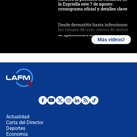
la Espriella este 7 de agosto:
cronograma oficial y detalles clave
Desde dermatitis hasta infecciones:
los riesgos de usar cascos de motos
de aplicaciones de transporte
Más videos
¿Cómo comprar dólares desde el
celular? Requisitos, pasos y
recomendaciones
Las seis de las 6 con Juan Lozano |
jueves 6 de agosto de 2026
Posesión de Abelardo De La Espriella
en Cali: ¿qué pasará con los
congresistas del Pacto Histórico que
Actualidad
no asistirán?
Carta del Director
Álvaro Uribe asistirá a la posesión y
Deportes
crece el pulso por la elección del
Economía